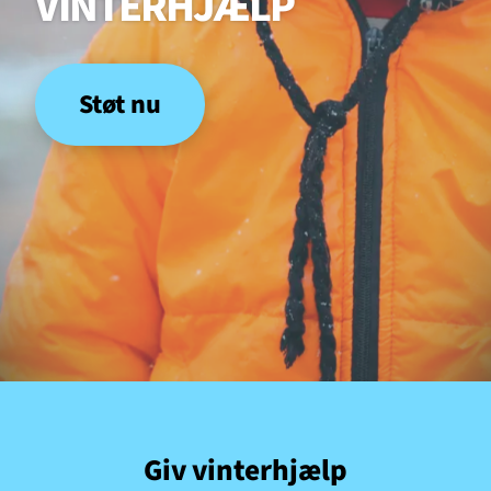
VINTERHJÆLP
GAZA
KVINDER
UKRAINE
NØDHJÆLP
SUDAN
MINERYDNING
KLIMA
BØRN
Støt nu
Giv vinterhjælp