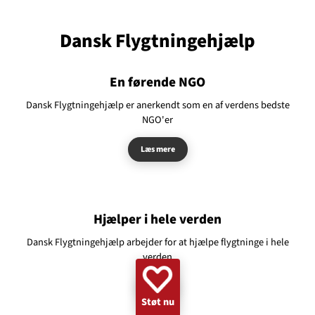
GAZA
KVINDER
UKRAINE
NØDHJÆLP
SUDAN
Dansk Flygtningehjælp
MINERYDNING
KLIMA
BØRN
En førende NGO
Dansk Flygtningehjælp er anerkendt som en af verdens bedste
NGO'er
Læs mere
Hjælper i hele verden
Dansk Flygtningehjælp arbejder for at hjælpe flygtninge i hele
verden
Støt
Støt nu