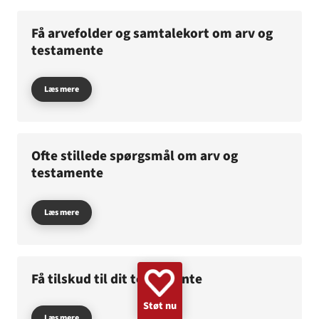
GAZA
KVINDER
UKRAINE
NØDHJÆLP
SUDAN
Få arvefolder og samtalekort om arv og
MINERYDNING
KLIMA
BØRN
testamente
Læs mere
Ofte stillede spørgsmål om arv og
testamente
Læs mere
Få tilskud til dit testamente
Støt nu
Læs mere