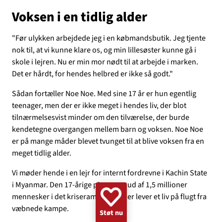
GAZA
KVINDER
UKRAINE
NØDHJÆLP
SUDAN
Voksen i en tidlig alder
MINERYDNING
KLIMA
BØRN
"Før ulykken arbejdede jeg i en købmandsbutik. Jeg tjente
nok til, at vi kunne klare os, og min lillesøster kunne gå i
skole i lejren. Nu er min mor nødt til at arbejde i marken.
Det er hårdt, for hendes helbred er ikke så godt."
Sådan fortæller Noe Noe. Med sine 17 år er hun egentlig
teenager, men der er ikke meget i hendes liv, der blot
tilnærmelsesvist minder om den tilværelse, der burde
kendetegne overgangen mellem barn og voksen. Noe Noe
er på mange måder blevet tvunget til at blive voksen fra en
meget tidlig alder.
Vi møder hende i en lejr for internt fordrevne i Kachin State
i Myanmar. Den 17-årige pige er en ud af 1,5 millioner
mennesker i det kriseramte land, der lever et liv på flugt fra
væbnede kampe.
Støt nu