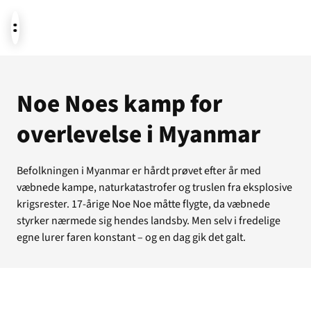
Aktuelt
Noe Noes kamp for
overlevelse i Myanmar
Støt
Befolkningen i Myanmar er hårdt prøvet efter år med
væbnede kampe, naturkatastrofer og truslen fra eksplosive
Om os
krigsrester. 17-årige Noe Noe måtte flygte, da væbnede
styrker nærmede sig hendes landsby. Men selv i fredelige
egne lurer faren konstant – og en dag gik det galt.
Temaer i fokus