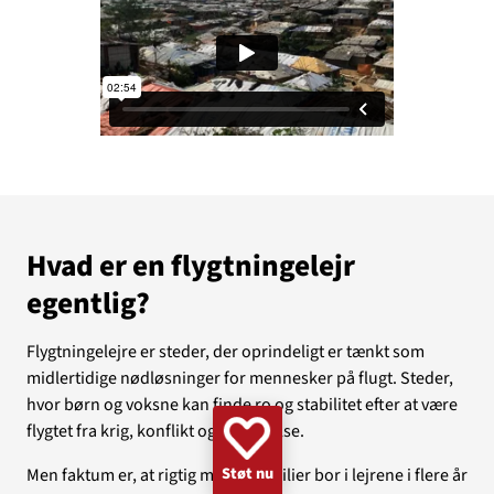
GAZA
KVINDER
UKRAINE
NØDHJÆLP
SUDAN
MINERYDNING
KLIMA
BØRN
Hvad er en flygtningelejr
egentlig?
Flygtningelejre er steder, der oprindeligt er tænkt som
midlertidige nødløsninger for mennesker på flugt. Steder,
hvor børn og voksne kan finde ro og stabilitet efter at være
flygtet fra krig, konflikt og forfølgelse.
Støt nu
Men faktum er, at rigtig mange familier bor i lejrene i flere år