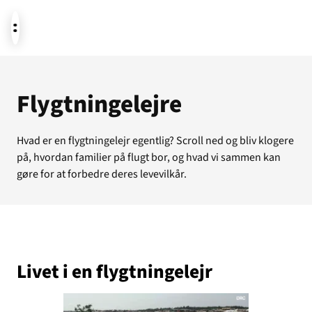
Aktuelt
Flygtningelejre
Hvad er en flygtningelejr egentlig? Scroll ned og bliv klogere
Støt
på, hvordan familier på flugt bor, og hvad vi sammen kan
gøre for at forbedre deres levevilkår.
Om os
Livet i en flygtningelejr
Temaer i fokus