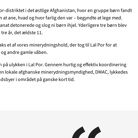
Støt
 Por-distriktet i det østlige Afghanistan, hvor en gruppe børn fandt
at ane, hvad og hvor farlig den var – begyndte at lege med.
Temaer i fokus
anat detonerede og slog ni børn ihjel. Yderligere tre børn blev
GAZA
KVINDER
UKRAINE
NØDH
 tre år, det ældste 11.
m os
MINERYDNING
KLIMA
BØRN
ks et af vores minerydningshold, der tog til Lal Por for at
 og andre gamle våben.
n på ulykken i Lal Por. Gennem hurtig og effektiv koordinering
en lokale afghanske minerydningsmyndighed, DMAC, lykkedes
ndsbyer i området på ganske kort tid.