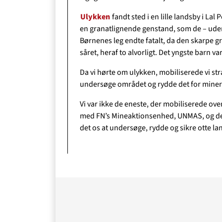
Ulykken
fandt sted i en lille landsby i Lal
en granatlignende genstand, som de – uden 
Børnenes leg endte fatalt, da den skarpe gr
såret, heraf to alvorligt. Det yngste barn var
O
Da vi hørte om ulykken, mobiliserede vi stra
undersøge området og rydde det for miner
Vi var ikke de eneste, der mobiliserede ove
med FN’s Mineaktionsenhed, UNMAS, og d
det os at undersøge, rydde og sikre otte la