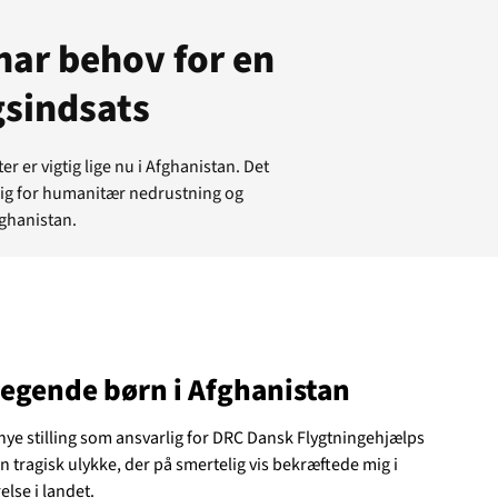
har behov for en
sindsats
er vigtig lige nu i Afghanistan. Det
lig for humanitær nedrustning og
ghanistan.
legende børn i Afghanistan
 nye stilling som ansvarlig for DRC Dansk Flygtningehjælps
tuelt
 tragisk ulykke, der på smertelig vis bekræftede mig i
else i landet.